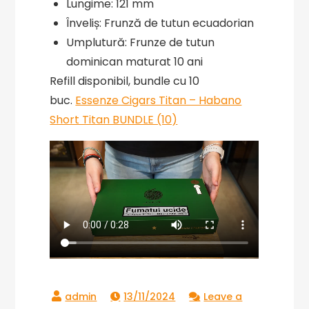
Lungime: 121 mm
Înveliș: Frunză de tutun ecuadorian
Umplutură: Frunze de tutun
dominican maturat 10 ani
Refill disponibil, bundle cu 10
buc.
Essenze Cigars Titan – Habano
Short Titan BUNDLE (10)
13/11/2024
Leave a