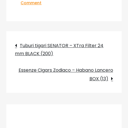
on
Comment
Essenze
Cigars
Titan
–
Navigare
Habano
Tuburi tigari SENATOR – XTra Filter 24
Short
mm BLACK (200)
în
Titan
BOX
articole
Essenze Cigars Zodiaco – Habano Lancero
(10)
BOX (13)