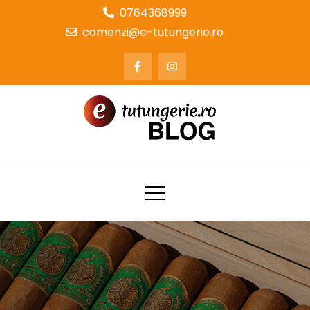
Skip
0764368999
to
comenzi@e-tutungerie.ro
content